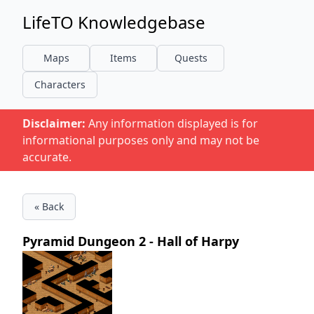
LifeTO Knowledgebase
Maps
Items
Quests
Characters
Disclaimer:
Any information displayed is for
informational purposes only and may not be
accurate.
« Back
Pyramid Dungeon 2 - Hall of Harpy