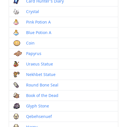
Card Hunter's Diary
Crystal
Pink Potion A
Blue Potion A
Coin
Papyrus
Uraeus Statue
Nekhbet Statue
Round Bone Seal
Book of the Dead
Glyph Stone
Qebehsenuef
Harpy