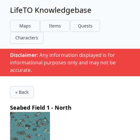
LifeTO Knowledgebase
Maps
Items
Quests
Characters
Disclaimer:
Any information displayed is for
informational purposes only and may not be
accurate.
« Back
Seabed Field 1 - North